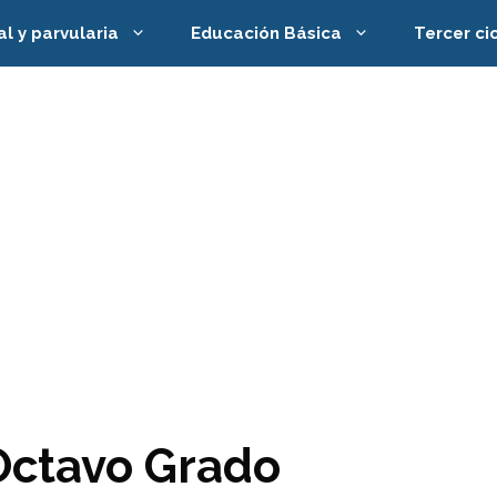
al y parvularia
Educación Básica
Tercer ci
 Octavo Grado