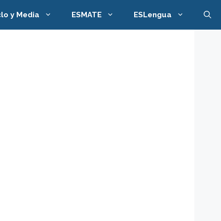
clo y Media
ESMATE
ESLengua