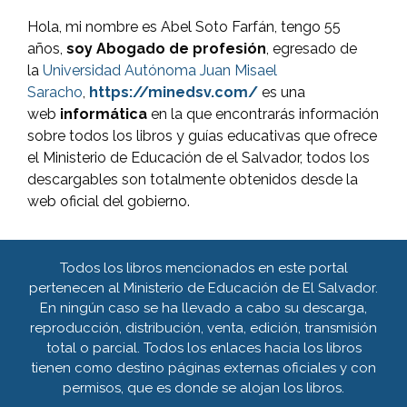
Hola, mi nombre es Abel Soto Farfán, tengo 55
años,
soy Abogado de profesión
, egresado de
la
Universidad Autónoma Juan Misael
Saracho
,
https://minedsv.com/
es una
web
informática
en la que encontrarás información
sobre todos los libros y guías educativas que ofrece
el Ministerio de Educación de el Salvador, todos los
descargables son totalmente obtenidos desde la
web oficial del gobierno.
Todos los libros mencionados en este portal
pertenecen al Ministerio de Educación de El Salvador.
En ningún caso se ha llevado a cabo su descarga,
reproducción, distribución, venta, edición, transmisión
total o parcial. Todos los enlaces hacia los libros
tienen como destino páginas externas oficiales y con
permisos, que es donde se alojan los libros.